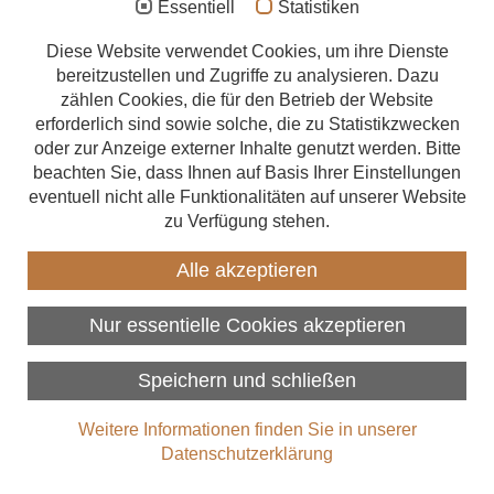
Essentiell
Statistiken
Aufstockung
Diese Website verwendet Cookies, um ihre Dienste
bereitzustellen und Zugriffe zu analysieren. Dazu
Anbau
Holzbau
zählen Cookies, die für den Betrieb der Website
Energetische Sanierung
erforderlich sind sowie solche, die zu Statistikzwecken
Wann ist ein Haus ein
oder zur Anzeige externer Inhalte genutzt werden. Bitte
Finanzierung
Holzhaus?
beachten Sie, dass Ihnen auf Basis Ihrer Einstellungen
eventuell nicht alle Funktionalitäten auf unserer Website
Zimmerer finden
zu Verfügung stehen.
Holzhäuser liegen im Trend – aber was genau macht ein
Über uns
Holzhaus aus? Die Fassade allein verrät es jedenfalls nicht.
Alle akzeptieren
Weiterlesen
Nur essentielle Cookies akzeptieren
Datenschutz
Impressum
Speichern und schließen
Copyright 2026
Weitere Informationen finden Sie in unserer
Datenschutzerklärung